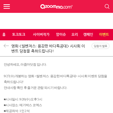
홈
토크토크
사이버작가
맘이슈
요리
캠페인
이벤트
영화 <씰벤져스: 용감한 바다특공대> 시사회 이
당첨자 발표
벤트 당첨을 축하드립니다!
안녕하세요, 아줌마닷컴 입니다.
9/27(수) 개봉하는 영화 <씰벤져스: 용감한 바다특공대> 시사회 이벤트 당첨을
축하드립니다!
안내사항 확인 후 즐거운 관람 되시기 바랍니다.
■시사일시: 9/20(수) 오후 5시
■시사장소: 메가박스 코엑스
■제공좌석: 1인 2석