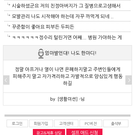
병원갔네요. 두군데를 가느라고 어제그랬죠. 엔간하면
택시타고 왔어요 당분간 안나가야겠어요 처서가 되면
시술하셨군요 저의 친정아버지가 그 질병으로고생해서
밖에 나가지마요. 쓰러져요.ㅎ쿠팡에서 배달시키고 집
햇빛도 덜따갑고 더위도 한풀꺽이던데 이러다가 여름나
저도 좀 압니다 남자들이 나이먹음 잘 걸리는병이죠 여
모발관리 나도 시작해야 하는데 자꾸 까먹게 되네 ..
에있는걸로 저도 해결하네요. 처서가 23일이네요. 비좀
라로 변할수도 있겠어요 쿠팡에 바람나오는 팬달린 조
자들이 방광염에 자주 걸리듯이 그병도 재발이 잦은편
꾸준함이 좋아요 피부든 두피든
왔음 좋겠어요.근대 당분간 비소식이 없더라구요. 내일
끼팔던데 그거는 오래는 사용이안되겠지요 태풍이라도
이여서 조심하셔야 할거에요 남편분 술 좋아하시나요
ㅋㅋㅋㅋㅋㅋ정수리 털린거면 어쨰... 병원 가야하는 게
부터 중부지방은 더위가 좀 주춤한다 일기예보서 그러
불어 이 열기를 식혀주먼 좋겠어요 살다가 태풍기다리
보통 술많이 드시는분이 오는 질병인데 저의 아버지가
아닌지..
엄마발언대! 나도 한마디!
긴하데요. 좀만 참으면 되겠지요. 에어컨 없는집 어찌사
기는 처음이네요
술고래였거든요
나 몰라요. 서울 봉천동 아파트엔 전기나가고 물도안나
정말 아프거나 열이 나면 은폐하지말고 주변인들에게
피해주지 말고 자가격리하고 자발적으로 양심있게 행동
오고 난리도 아니더만요. 아파트는 그래서 저는 싫어요.
하길
by. [생활미션] -님
로그인
회원가입
고객센터
PC버전
출석부