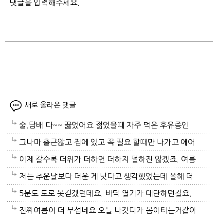
새로 올라온 댓글
술.담배 다~~ 끓었어요 젊었을때 자주 먹은 후유증인
가? 나이먹어서 생고생중 입니다 ㅠㅠㅠㅠ
그나마 출근않고 집에 있고 꼭 필요 할때만 나가고 에어
컨 켜고 있으니 그나마 잘 견디고 있네요 이렇게 에어컨
이제 갈수록 더위가 더하면 더하지 덜하진 않겠죠. 여름
이 가열되면 지구 온도는 더 올라 갈 것이고 전력은 더
만 없음 좋겠어요. 여름이 무서워요.ㅎ 겨울엔 추움 옷
저는 추운날보다 더운 게 낫다고 생각했었는데 올해 더
모자날것이고 악순환이죠 그러게요 이제는 변압기 과부
이래도 껴입고 집에 가만있음 되는데 ..여름은 집을나가
위는 난생처음 겪는 거라 적응이 안되네요. 제발 비가 쏟
5분도 도로 못걷겠던데요. 바닥 열기가 대단하던걸요.
하로 정전이 될까봐 제일 무섭기도 합니다
기가 겁나요. 장대비가 한바탕 퍼부움 좋겠네요.
아져서 기온이 내려가면 좋겠어요.
지하도로 들어가서 병원근처서 또다시 지상으로 올라와
진짜여름이 더 무섭네요 오늘 나갓다가 몸이타는거같아