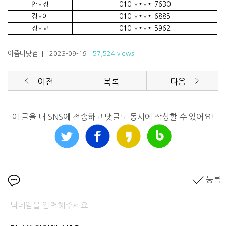
안*정
010-****-7630
강*아
010-****-6885
정*교
010-****-5962
아줌마닷컴
| 2023-09-19
57,524 views
이전
목록
다음
이 글을 내 SNS에 전송하고 댓글도 동시에 작성할 수 있어요!
등록