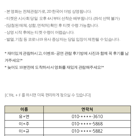
- 본 영화는 전체관람가로, 2D 한국어 더빙 상영됩니다.
- 티켓은 시사회 당일 오후 4시부터 선착순 배부됩니다. (좌석 선택 불가)
- [당첨된 매체, 성함, 연락처] 확인 후 티켓 수령 가능합니다.
- 상영 시작 후에는 티켓 수령이 어렵습니다.
- 발열, 기침 등 코로나19 유사 증상자는 당일 입장이 제한될 수 있습니다.
* 재미있게 관람하시고, 이벤트- 공연 관람 후기방에 사진과 함께 꼭 후기를 남
겨주세요!*
* 늦어도 10분전에 도착하셔서 영화를 재밌게 관람해주세요!*
[CTRL + F 를 하시면 더욱 편리하게 찾으실 수 있습니다]
이름
연락처
유*연
010-****-3610
이*주
010-****-5868
이*규
010-****-5882