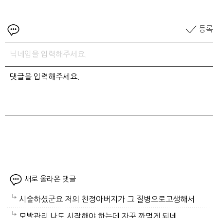
등록
새로 올라온 댓글
시술하셨군요 저의 친정아버지가 그 질병으로고생해서
저도 좀 압니다 남자들이 나이먹음 잘 걸리는병이죠 여
모발관리 나도 시작해야 하는데 자꾸 까먹게 되네 ..