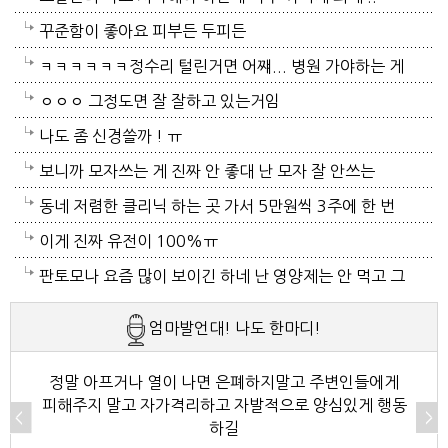
자들이 방광염에 자주 걸리듯이 그병도 재발이 잦은편
꾸준함이 좋아요 피부든 두피든
이여서 조심하셔야 할거에요 남편분 술 좋아하시나요
ㅋㅋㅋㅋㅋㅋ정수리 털린거면 어쨰... 병원 가야하는 게
보통 술많이 드시는분이 오는 질병인데 저의 아버지가
아닌지..
ㅇㅇㅇ 그정도면 잘 잘하고 있는거임
술고래였거든요
나도 좀 신경쓸까 ! ㅠ
보니까 모자쓰는 게 진짜 안 좋대 난 모자 잘 안쓰는
중... 캡모자 특히
동네 저렴한 클리닉 하는 곳 가서 5만원씩 3주에 한 번
씩 가는것도 좋아~~
이게 진짜 유전이 100%ㅠ
판토모나 요즘 많이 보이긴 하네 난 영양제는 안 먹고 그
냥 샴푸만 좋은 거 쓰는데 에반가
엄마발언대! 나도 한마디!
정말 아프거나 열이 나면 은폐하지말고 주변인들에게
피해주지 말고 자가격리하고 자발적으로 양심있게 행동
하길