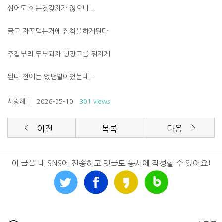
쉬어도 쉬는것갖지가 않으니...
글고 자꾸먹는거에 집착을하게된다
주점부리.두부과자.냉장고를 뒤지게
된다 전에는 없던일이었는데...
사랑해
| 2026-05-10
301 views
이전
목록
다음
이 글을 내 SNS에 전송하고 댓글도 동시에 작성할 수 있어요!