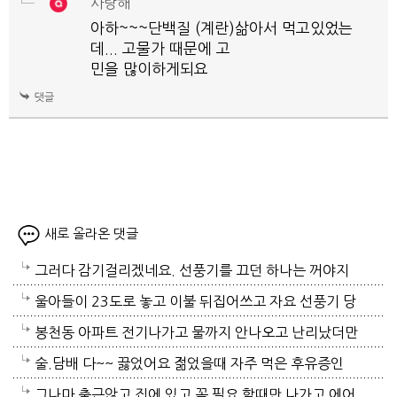
사랑해
아하~~~단백질 (계란)삶아서 먹고있었는
데... 고물가 때문에 고
민을 많이하게되요
새로 올라온 댓글
그러다 감기걸리겠네요. 선풍기를 끄던 하나는 꺼야지
요. 여름철 실내 적정온도가 26로 알고있는데 너무 낮
울아들이 23도로 놓고 이불 뒤집어쓰고 자요 선풍기 당
게 설정해놓고 사네요. 전기세도 많이나오겠네요.
연 틀어져있고 에휴
봉천동 아파트 전기나가고 물까지 안나오고 난리났더만
요. 어제 뉴스나오데요.진짜지 이젠 여름이 살기 더 힘
술.담배 다~~ 끓었어요 젊었을때 자주 먹은 후유증인
들걸로 보이네요. 다들 에어컨 밤새 돌리고하니요. 저는
가? 나이먹어서 생고생중 입니다 ㅠㅠㅠㅠ
그나마 출근않고 집에 있고 꼭 필요 할때만 나가고 에어