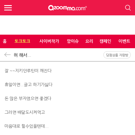
홈
토크토크
사이버작가
맘이슈
요리
캠페인
이벤트
허 해서...
당첨상품 자랑방
잘 ~~지키던루틴이 깨진다
휴일이면...글고 하기가싫다
돈 많은 부자였으면 좋겠다
그러면 배달도시켜먹고
마음대로 힐수있을텐데...