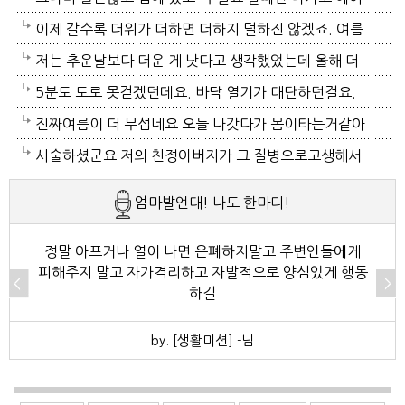
12시부터 밤 열시까지만 돌리고 에어컨끄고 선풍기 두
컨 켜고 있으니 그나마 잘 견디고 있네요 이렇게 에어컨
이제 갈수록 더위가 더하면 더하지 덜하진 않겠죠. 여름
대로 교대로 키고 자네요.
이 가열되면 지구 온도는 더 올라 갈 것이고 전력은 더
만 없음 좋겠어요. 여름이 무서워요.ㅎ 겨울엔 추움 옷
저는 추운날보다 더운 게 낫다고 생각했었는데 올해 더
모자날것이고 악순환이죠 그러게요 이제는 변압기 과부
이래도 껴입고 집에 가만있음 되는데 ..여름은 집을나가
위는 난생처음 겪는 거라 적응이 안되네요. 제발 비가 쏟
5분도 도로 못걷겠던데요. 바닥 열기가 대단하던걸요.
하로 정전이 될까봐 제일 무섭기도 합니다
기가 겁나요. 장대비가 한바탕 퍼부움 좋겠네요.
아져서 기온이 내려가면 좋겠어요.
지하도로 들어가서 병원근처서 또다시 지상으로 올라와
진짜여름이 더 무섭네요 오늘 나갓다가 몸이타는거같아
병원갔네요. 두군데를 가느라고 어제그랬죠. 엔간하면
택시타고 왔어요 당분간 안나가야겠어요 처서가 되면
시술하셨군요 저의 친정아버지가 그 질병으로고생해서
밖에 나가지마요. 쓰러져요.ㅎ쿠팡에서 배달시키고 집
햇빛도 덜따갑고 더위도 한풀꺽이던데 이러다가 여름나
저도 좀 압니다 남자들이 나이먹음 잘 걸리는병이죠 여
엄마발언대! 나도 한마디!
에있는걸로 저도 해결하네요. 처서가 23일이네요. 비좀
라로 변할수도 있겠어요 쿠팡에 바람나오는 팬달린 조
자들이 방광염에 자주 걸리듯이 그병도 재발이 잦은편
왔음 좋겠어요.근대 당분간 비소식이 없더라구요. 내일
끼팔던데 그거는 오래는 사용이안되겠지요 태풍이라도
이여서 조심하셔야 할거에요 남편분 술 좋아하시나요
정말 아프거나 열이 나면 은폐하지말고 주변인들에게
피해주지 말고 자가격리하고 자발적으로 양심있게 행동
부터 중부지방은 더위가 좀 주춤한다 일기예보서 그러
불어 이 열기를 식혀주먼 좋겠어요 살다가 태풍기다리
보통 술많이 드시는분이 오는 질병인데 저의 아버지가
하길
긴하데요. 좀만 참으면 되겠지요. 에어컨 없는집 어찌사
기는 처음이네요
술고래였거든요
by. [생활미션] -님
나 몰라요. 서울 봉천동 아파트엔 전기나가고 물도안나
오고 난리도 아니더만요. 아파트는 그래서 저는 싫어요.