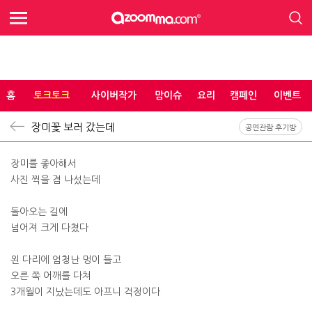
홈
토크토크
사이버작가
맘이슈
요리
캠페인
이벤트
장미꽃 보러 갔는데
공연관람 후기방
장미를 좋아해서
사진 찍을 겸 나섰는데
돌아오는 길에
넘어져 크게 다쳤다
왼 다리에 엄청난 멍이 들고
오른 쪽 어깨를 다쳐
3개월이 지났는데도 아프니 걱정이다