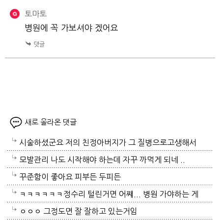
토마토
병원에 꼭 가보셔야 겠어요
새로 올라온 댓글
시술하셨군요 저의 친정아버지가 그 질병으로고생해서
저도 좀 압니다 남자들이 나이먹음 잘 걸리는병이죠 여
모발관리 나도 시작해야 하는데 자꾸 까먹게 되네 ..
자들이 방광염에 자주 걸리듯이 그병도 재발이 잦은편
꾸준함이 좋아요 피부든 두피든
이여서 조심하셔야 할거에요 남편분 술 좋아하시나요
ㅋㅋㅋㅋㅋㅋ정수리 털린거면 어쨰... 병원 가야하는 게
보통 술많이 드시는분이 오는 질병인데 저의 아버지가
아닌지..
ㅇㅇㅇ 그정도면 잘 잘하고 있는거임