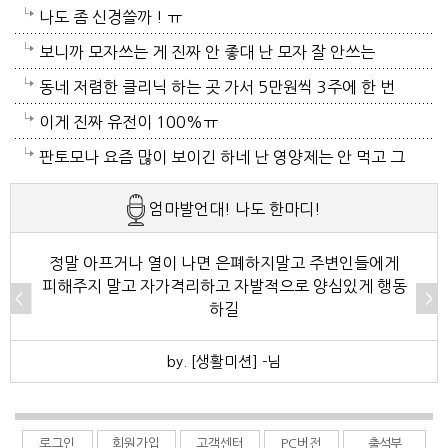
술고래였거든요
나도 좀 신경쓸까 ! ㅠ
보니까 모자쓰는 게 진짜 안 좋대 난 모자 잘 안쓰는
중... 캡모자 특히
동네 저렴한 클리닉 하는 곳 가서 5만원씩 3주에 한 번
씩 가는것도 좋아~~
이게 진짜 유전이 100%ㅠ
판토모나 요즘 많이 보이긴 하네 난 영양제는 안 먹고 그
냥 샴푸만 좋은 거 쓰는데 에반가
엄마발언대! 나도 한마디!
정말 아프거나 열이 나면 은폐하지말고 주변인들에게
피해주지 말고 자가격리하고 자발적으로 양심있게 행동
하길
by. [생활미션] -님
로그인
회원가입
고객센터
PC버전
출석부