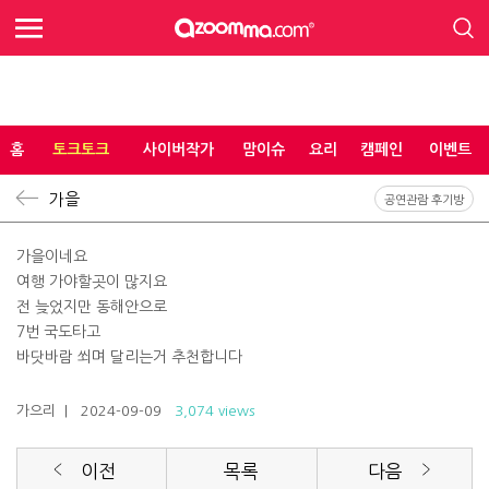
홈
토크토크
사이버작가
맘이슈
요리
캠페인
이벤트
가을
공연관람 후기방
가을이네요
여행 가야할곳이 많지요
전 늦었지만 동해안으로
7번 국도타고
바닷바람 쐬며 달리는거 추천합니다
가으리
| 2024-09-09
3,074 views
이전
목록
다음