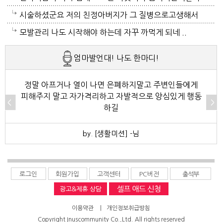
병원갔네요. 두군데를 가느라고 어제그랬죠. 엔간하면
택시타고 왔어요 당분간 안나가야겠어요 처서가 되면
시술하셨군요 저의 친정아버지가 그 질병으로고생해서
밖에 나가지마요. 쓰러져요.ㅎ쿠팡에서 배달시키고 집
햇빛도 덜따갑고 더위도 한풀꺽이던데 이러다가 여름나
저도 좀 압니다 남자들이 나이먹음 잘 걸리는병이죠 여
모발관리 나도 시작해야 하는데 자꾸 까먹게 되네 ..
에있는걸로 저도 해결하네요. 처서가 23일이네요. 비좀
라로 변할수도 있겠어요 쿠팡에 바람나오는 팬달린 조
자들이 방광염에 자주 걸리듯이 그병도 재발이 잦은편
엄마발언대! 나도 한마디!
왔음 좋겠어요.근대 당분간 비소식이 없더라구요. 내일
끼팔던데 그거는 오래는 사용이안되겠지요 태풍이라도
이여서 조심하셔야 할거에요 남편분 술 좋아하시나요
부터 중부지방은 더위가 좀 주춤한다 일기예보서 그러
불어 이 열기를 식혀주먼 좋겠어요 살다가 태풍기다리
보통 술많이 드시는분이 오는 질병인데 저의 아버지가
정말 아프거나 열이 나면 은폐하지말고 주변인들에게
피해주지 말고 자가격리하고 자발적으로 양심있게 행동
긴하데요. 좀만 참으면 되겠지요. 에어컨 없는집 어찌사
기는 처음이네요
술고래였거든요
하길
나 몰라요. 서울 봉천동 아파트엔 전기나가고 물도안나
by. [생활미션] -님
오고 난리도 아니더만요. 아파트는 그래서 저는 싫어요.
로그인
회원가입
고객센터
PC버전
출석부
이용약관
|
개인정보취급방침
Copyright Inuscommunity Co.,Ltd. All rights reserved