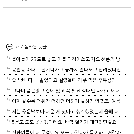
새로 올라온 댓글
울아들이 23도로 놓고 이불 뒤집어쓰고 자요 선풍기 당
연 틀어져있고 에휴
봉천동 아파트 전기나가고 물까지 안나오고 난리났더만
요. 어제 뉴스나오데요.진짜지 이젠 여름이 살기 더 힘
술.담배 다~~ 끓었어요 젊었을때 자주 먹은 후유증인
들걸로 보이네요. 다들 에어컨 밤새 돌리고하니요. 저는
가? 나이먹어서 생고생중 입니다 ㅠㅠㅠㅠ
그나마 출근않고 집에 있고 꼭 필요 할때만 나가고 에어
12시부터 밤 열시까지만 돌리고 에어컨끄고 선풍기 두
컨 켜고 있으니 그나마 잘 견디고 있네요 이렇게 에어컨
이제 갈수록 더위가 더하면 더하지 덜하진 않겠죠. 여름
대로 교대로 키고 자네요.
이 가열되면 지구 온도는 더 올라 갈 것이고 전력은 더
만 없음 좋겠어요. 여름이 무서워요.ㅎ 겨울엔 추움 옷
저는 추운날보다 더운 게 낫다고 생각했었는데 올해 더
모자날것이고 악순환이죠 그러게요 이제는 변압기 과부
이래도 껴입고 집에 가만있음 되는데 ..여름은 집을나가
위는 난생처음 겪는 거라 적응이 안되네요. 제발 비가 쏟
5분도 도로 못걷겠던데요. 바닥 열기가 대단하던걸요.
하로 정전이 될까봐 제일 무섭기도 합니다
기가 겁나요. 장대비가 한바탕 퍼부움 좋겠네요.
아져서 기온이 내려가면 좋겠어요.
지하도로 들어가서 병원근처서 또다시 지상으로 올라와
진짜여름이 더 무섭네요 오늘 나갓다가 몸이타는거같아